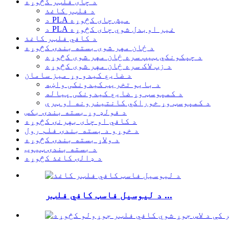
د چای فلټر کڅوړه
د فلټر کاغذ
د PLA میش چای کڅوړه
د PLA غیر اوبدل شوي چای کڅوړه
د کافي فلټر کاغذ
د ځان مهر شوی بسته بندۍ کڅوړه
د چپکونکي ټیپ سره ځان مهر شوی کڅوړه
د زپ لاک سره ځان مهر شوی کڅوړه
د ضایع کیدو وړ میز سامان
د بایو تخریب کیدونکی واښه
د کمپوسټ وړ ضایع کیدونکی پیاله
د کمپوسټ وړ خوراکي کانتینرونه او ټرې
د فولډ وړ بسته بندۍ بکس
د کافي او چای بهرنۍ کڅوړه
د خوړو د بسته بندۍ فلم رول
د ولاړ بسته بندۍ کڅوړه
د بسته بندۍ ټیوب
د ډالۍ کاغذ کڅوړه
د لیوسیل فاسټ کافي فلټر ...