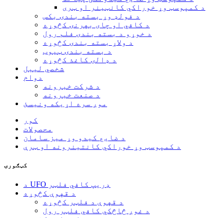
د کمپوسټ وړ خوراکي کانټینر او ټری
د فولډ وړ بسته بندۍ بکس
د کافي او چای بهرنۍ کڅوړه
د خوړو د بسته بندۍ فلم رول
د ولاړ بسته بندۍ کڅوړه
د بسته بندۍ ټیوب
د ډالۍ کاغذ کڅوړه
شخصي لیبل
دوام
د شرکت خبرونه
د صنعت خبرونه
موږ سره اړیکه ونیسئ
کور
محصولات
د ضایع کیدو وړ میز سامان
د کمپوسټ وړ خوراکي کانتینرونه او ټرې
کټګورۍ
د UFO ډریپ کافي فلټر
د قهوې کڅوړه
د قهوې د فلټر کڅوړه
د غوږ څاڅکي کافي فلټر رول