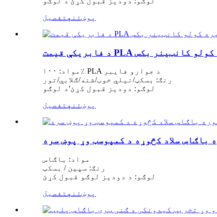
لوګو: دودیز قبول کړئ
'
د لوګو
پوښتنه
تفصیل
ذخیره کولو کانټینر بکس
مواد: ۱۰۰٪ PLA د جوارو فایبر
رنګ: بسکټ/نیلي خوب/شنه/ګلابي/تور
لوګو: دودیز قبول کړئ
'
د لوګو
پوښتنه
تفصیل
 باګاس سلاد کڅوړه د کمپوسټ وړ پوښ سره
مواد: باګاس
رنګ: سپین / بسکټ
لوګو: د دودیز لوګو قبول کړئ
پوښتنه
تفصیل