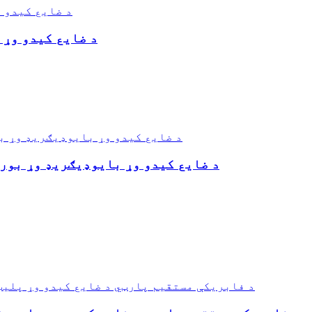
د ضایع کیدو وړ 
د ضایع کیدو وړ بایوډیګریډ وړ بوره