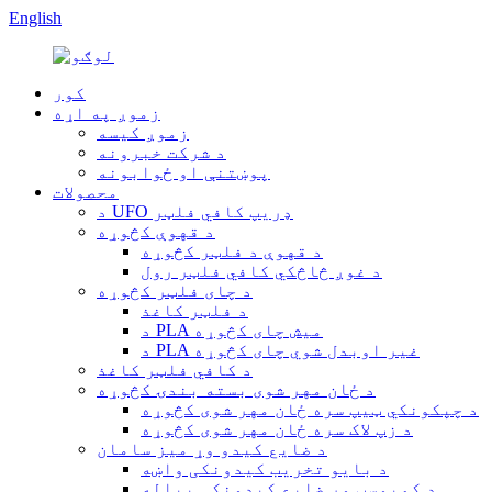
English
کور
زموږ په اړه
زموږ کیسه
د شرکت خبرونه
پوښتنې او ځوابونه
محصولات
د UFO ډریپ کافي فلټر
د قهوې کڅوړه
د قهوې د فلټر کڅوړه
د غوږ څاڅکي کافي فلټر رول
د چای فلټر کڅوړه
د فلټر کاغذ
د PLA میش چای کڅوړه
د PLA غیر اوبدل شوي چای کڅوړه
د کافي فلټر کاغذ
د ځان مهر شوی بسته بندۍ کڅوړه
د چپکونکي ټیپ سره ځان مهر شوی کڅوړه
د زپ لاک سره ځان مهر شوی کڅوړه
د ضایع کیدو وړ میز سامان
د بایو تخریب کیدونکی واښه
د کمپوسټ وړ ضایع کیدونکی پیاله