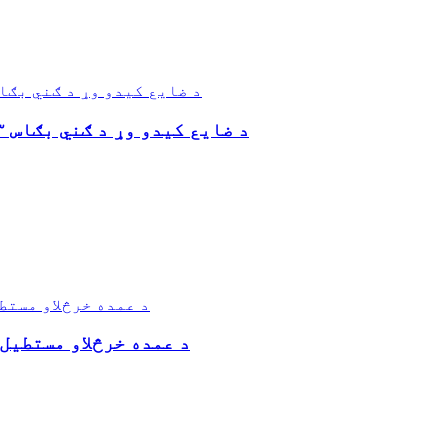
د ضایع کیدو وړ د ګني بګاس ۳ برخې د بایو تخریب وړ خوراکي کانټینر
د عمده خرڅلاو مستطیل