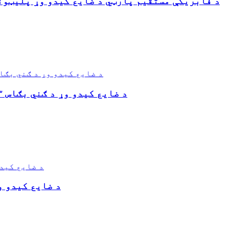
د فابریکې مستقیم پارټي د ضایع کیدو وړ پلیټون
د ضایع کیدو وړ د ګني بګاس ۳ برخې د بایو تخریب وړ خوراکي کانټینر
د ضایع کیدو و