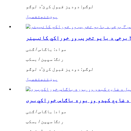
لوګو: دودیز قبول کړئ
'
د لوګو
پوښتنه
تفصیل
مواد: باګاس / ګنی
رنګ: سپین / بسکټ
لوګو: دودیز قبول کړئ
'
د لوګو
پوښتنه
تفصیل
 د ضایع کیدو وړ بوره باګاس خوراکي ټری
مواد: باګاس / ګنی
رنګ: سپین / بسکټ