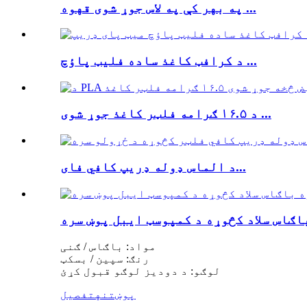
په بهر کې په لاس جوړ شوی قهوه ...
د کرافټ کاغذ ساده فلیټ پاؤچ ...
د ۱۶.۵ ګرامه فلټر کاغذ جوړ شوی ...
د الماس ډوله ډریپ کافي فای...
اګاس سلاد کڅوړه د کمپوسټ ایبل پوښ سره
مواد: باګاس / ګنی
رنګ: سپین / بسکټ
لوګو: د دودیز لوګو قبول کړئ
پوښتنه
تفصیل