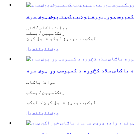
کمپوسټ وړ بوره ډوډۍ بکس د پوښ پوښ سره
مواد: باګاس / ګنی
رنګ: سپین / بسکټ
لوګو: د دودیز لوګو قبول کړئ
پوښتنه
تفصیل
 باګاس سلاد کڅوړه د کمپوسټ وړ پوښ سره
مواد: باګاس
رنګ: سپین / بسکټ
لوګو: دودیز قبول کړئ
'
د لوګو
پوښتنه
تفصیل