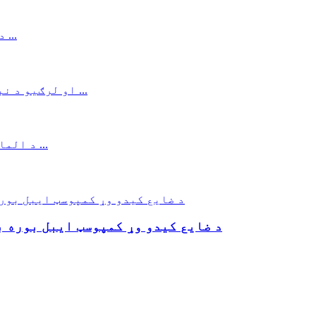
د ضایع کیدو وړ کمپوسټ ایبل بوره ب