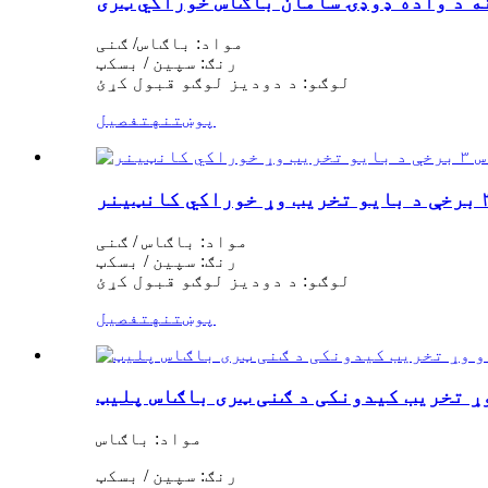
ه د واده ډوډۍ سامان باګاس خوراکي ټری
مواد: باګاس/ ګنی
رنګ: سپین / بسکټ
لوګو: د دودیز لوګو قبول کړئ
پوښتنه
تفصیل
مواد: باګاس / ګنی
رنګ: سپین / بسکټ
لوګو: د دودیز لوګو قبول کړئ
پوښتنه
تفصیل
ړ تخریب کیدونکی د ګنی ټری باګاس پلیټ
مواد: باګاس
رنګ: سپین / بسکټ