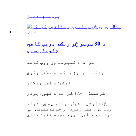
پوښتنه
تفصیل
د 30 ټوټو څو رنګه ډریپ کافي
ډکونکی سیټ
مواد: د کمپوسټ وړ ووپ کاغذ
رنګ: د دودیز رنګونو ملاتړ وکړئ
لوګو: د اصلاح ملاتړ
ظرفیت: ۱۰-۱۸ ګرامه د قهوې پوډر
ځانګړتیا: خپل برانډ په ښه توګه
وښایئ، غیر زهري او خوندیتوب، بې
خونده، د لیږد وړ، غوره نفوذ منني