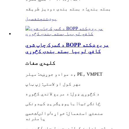
بسته بندي: د بسته بندۍ دودیز طریقه
پوښتنه
تفصیل
د ګمرک چاپ شوي BOPP مربع ښکته
کافي لوبیا بسته بندۍ کڅوړې
کلیدي صفات
د موادو جوړښت: میلر، PE، VMPET
مهر کول او لاستی: زپ ټاپ
د کڅوړې ډول: د مربع لاندې کڅوړه
ځانګړتیا: بایوډیګریډ کیدونکی
صنعتي استعمال: خواړه/ډالۍ/شخصي
پاملرنه
د سطحې اداره کول: ډیجیټل چاپ / ګریور