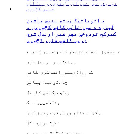
د اتوماتیک بسته بندۍ ماشین
لپاره د غوږ خالي کافي کڅوړې، د
ګمرکي تودوخې مهر غیر اوبدل شوي
ډریپ کافي فلټر کڅوړې
د محصول نوم: د څاڅکو کافي فلټر کڅوړه
مواد: غیر اوبدل شوی
کارول: رستورانت. کور. کافي
ځانګړتیا: پیالې
ډول: د کافي کارول
رنګ: سپین رنګ
لوګو: د منلو وړ لوګو دودیز کړئ
شکل: مربع شکل
اندازه: ۷۴*۹۰ ملي متره