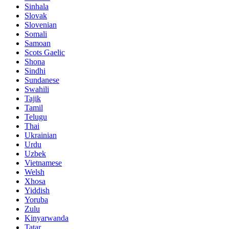
Sinhala
Slovak
Slovenian
Somali
Samoan
Scots Gaelic
Shona
Sindhi
Sundanese
Swahili
Tajik
Tamil
Telugu
Thai
Ukrainian
Urdu
Uzbek
Vietnamese
Welsh
Xhosa
Yiddish
Yoruba
Zulu
Kinyarwanda
Tatar