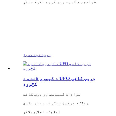
خونده، د لیږد وړ، غوره نفوذ منني
پوښتنه
تفصیل
د کیمرې لاندې د UFO ډریپ کافي
کڅوړه
مواد: د کمپوسټ وړ ووپ کاغذ
رنګ: د دودیز رنګونو ملاتړ وکړئ
لوګو: د اصلاح ملاتړ