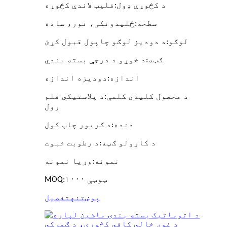
د کڅوړې ډول
:
فلیټ لاندې کڅوړه
سطحه
:
ځلیدونکی، نور، ساده
لوګو
:
د دودیز لوګو چاپول قبول کړئ
ګټه
:
د خوړو د درجې بسته بندي
اندازه
:
دودیزه اندازه
د محصول کلیدي کلمې
:
د پلاستيکي فلم
رول
دنده
:
د ګریور چاپ کول
د کارولو ګټه
:
د رطوبت ثبوت
نمونه
:
وړیا نمونه
۱۰۰۰ ټوټې
:
MOQ
پوښتنه
تفصیل