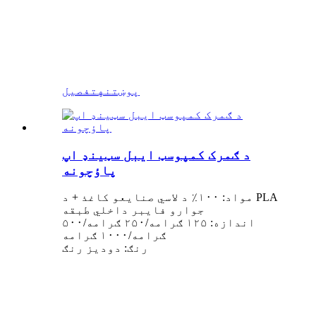
پوښتنه
تفصیل
د ګمرک کمپوسټ ایبل سټینډ اپ
پاؤچونه
مواد: ۱۰۰٪ د لاسي صنایعو کاغذ + د PLA
جوارو فایبر داخلي طبقه
اندازه: ۱۲۵ ګرامه/۲۵۰ ګرامه/۵۰۰
ګرامه/۱۰۰۰ ګرامه
رنګ: دودیز رنګ