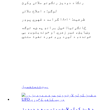
رنګ: د دودیز رنګونو ملاتړ وکړئ
لوګو: د اصلاح ملاتړ
ظرفیت: ۱۰-۱۸ ګرامه د قهوې پوډر
ځانګړتیا: خپل برانډ په ښه توګه
وښایئ، غیر زهري او خوندیتوب، بې
خونده، د لیږد وړ، غوره نفوذ منني
پوښتنه
تفصیل
د شین کولو لارښوونو سره د دودیز