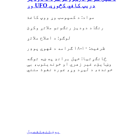
وړ UFO ډریپ کافي کڅوړې
مواد: د کمپوسټ وړ ووپ کاغذ
رنګ: د دودیز رنګونو ملاتړ وکړئ
لوګو: د اصلاح ملاتړ
ظرفیت: ۱۰-۱۸ ګرامه د قهوې پوډر
ځانګړتیا: خپل برانډ په ښه توګه
وښایئ، غیر زهري او خوندیتوب، بې
خونده، د لیږد وړ، غوره نفوذ منني
پوښتنه
تفصیل