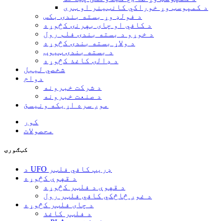
د کمپوسټ وړ خوراکي کانټینر او ټری
د فولډ وړ بسته بندۍ بکس
د کافي او چای بهرنۍ کڅوړه
د خوړو د بسته بندۍ فلم رول
د ولاړ بسته بندۍ کڅوړه
د بسته بندۍ ټیوب
د ډالۍ کاغذ کڅوړه
شخصي لیبل
دوام
د شرکت خبرونه
د صنعت خبرونه
موږ سره اړیکه ونیسئ
کور
محصولات
کټګورۍ
د UFO ډریپ کافي فلټر
د قهوې کڅوړه
د قهوې د فلټر کڅوړه
د غوږ څاڅکي کافي فلټر رول
د چای فلټر کڅوړه
د فلټر کاغذ