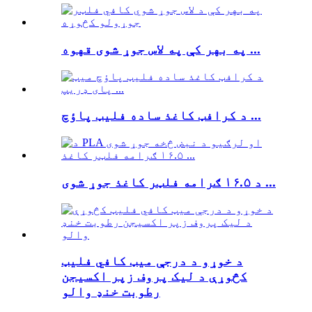
په بهر کې په لاس جوړ شوی قهوه ...
د کرافټ کاغذ ساده فلیټ پاؤچ ...
د ۱۶.۵ ګرامه فلټر کاغذ جوړ شوی ...
د خوړو د درجې میټ کافي فلیټ
کڅوړې د لیک پروف زپر اکسیجن
رطوبت خنډ والو