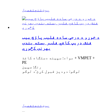
پوښتنه
تفصیل
د خوړو د درجې ساده فلیټ پاؤچ میټ
فنش ډریپ کافي فلټر بسته بندۍ
بهرنۍ کڅوړې
مواد: سپینه دستګاه کاغذ + VMPET +
PE
رنګ: سپین
لوګو: دودیز قبول کړئ
'
د لوګو
پوښتنه
تفصیل