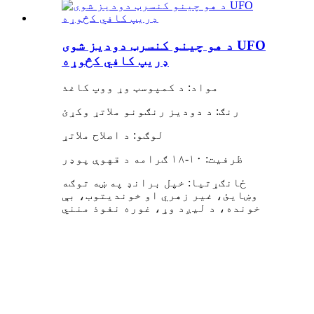
د هو چینو کنسرټ دودیز شوی UFO
ډریپ کافي کڅوړه
مواد: د کمپوسټ وړ ووپ کاغذ
رنګ: د دودیز رنګونو ملاتړ وکړئ
لوګو: د اصلاح ملاتړ
ظرفیت: ۱۰-۱۸ ګرامه د قهوې پوډر
ځانګړتیا: خپل برانډ په ښه توګه
وښایئ، غیر زهري او خوندیتوب، بې
خونده، د لیږد وړ، غوره نفوذ منني