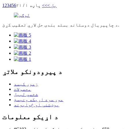
بل >
>>
پاڼه ۱ / ۲۱
6
5
4
3
2
1
د چاپیریال دوستانه بسته بندۍ حل لارې تعقیب کړئ.
د پیرودونکو ملاتړ
زموږ کیسه
محصولات
شخصي لیبل
موږ سره اړیکه ونیسئ
پوښتنې او ځوابونه
د اړیکو معلومات