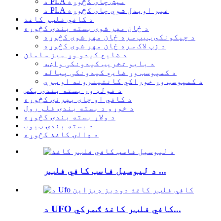
د PLA میش چای کڅوړه
د PLA غیر اوبدل شوي چای کڅوړه
د کافي فلټر کاغذ
د ځان مهر شوی بسته بندۍ کڅوړه
د چپکونکي ټیپ سره ځان مهر شوی کڅوړه
د زپ لاک سره ځان مهر شوی کڅوړه
د ضایع کیدو وړ میز سامان
د بایو تخریب کیدونکی واښه
د کمپوسټ وړ ضایع کیدونکی پیاله
د کمپوسټ وړ خوراکي کانتینرونه او ټرې
د فولډ وړ بسته بندۍ بکس
د کافي او چای بهرنۍ کڅوړه
د خوړو د بسته بندۍ فلم رول
د ولاړ بسته بندۍ کڅوړه
د بسته بندۍ ټیوب
د ډالۍ کاغذ کڅوړه
د لیوسیل فاسټ کافي فلټر ...
د UFO کافي فلټر کاغذ ګمرکي...