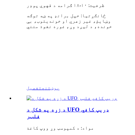
ظرفیت: ۱۰-۱۸ ګرامه د قهوې پوډر
ځانګړتیا: خپل برانډ په ښه توګه
وښایئ، غیر زهري او خوندیتوب، بې
خونده، د لیږد وړ، غوره نفوذ منني
پوښتنه
تفصیل
د زړه په شکل د UFO ډریپ کافي
فلټر
مواد: د کمپوسټ وړ ووپ کاغذ