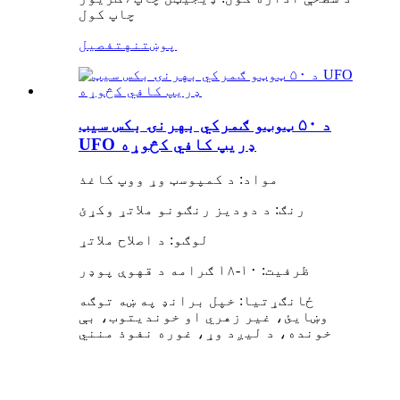
چاپ کول
پوښتنه
تفصیل
د ۵۰ ټوټو ګمرکي بهرنۍ بکس سیټ
UFO ډریپ کافي کڅوړه
مواد: د کمپوسټ وړ ووپ کاغذ
رنګ: د دودیز رنګونو ملاتړ وکړئ
لوګو: د اصلاح ملاتړ
ظرفیت: ۱۰-۱۸ ګرامه د قهوې پوډر
ځانګړتیا: خپل برانډ په ښه توګه
وښایئ، غیر زهري او خوندیتوب، بې
خونده، د لیږد وړ، غوره نفوذ منني