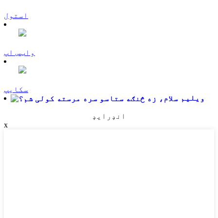
استول
واټس اپ
سکایپ
ویلیم
انډرایډ
x