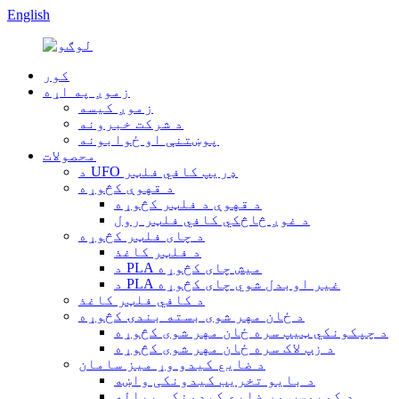
English
کور
زموږ په اړه
زموږ کیسه
د شرکت خبرونه
پوښتنې او ځوابونه
محصولات
د UFO ډریپ کافي فلټر
د قهوې کڅوړه
د قهوې د فلټر کڅوړه
د غوږ څاڅکي کافي فلټر رول
د چای فلټر کڅوړه
د فلټر کاغذ
د PLA میش چای کڅوړه
د PLA غیر اوبدل شوي چای کڅوړه
د کافي فلټر کاغذ
د ځان مهر شوی بسته بندۍ کڅوړه
د چپکونکي ټیپ سره ځان مهر شوی کڅوړه
د زپ لاک سره ځان مهر شوی کڅوړه
د ضایع کیدو وړ میز سامان
د بایو تخریب کیدونکی واښه
د کمپوسټ وړ ضایع کیدونکی پیاله