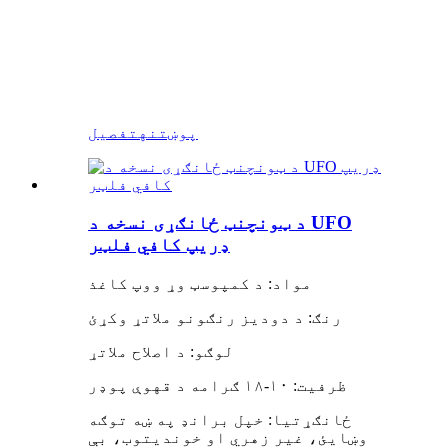
پوښتنه
تفصیل
د ټونچنټ ځانګړی نسخه د UFO
ډریپ کافي فلټر
مواد: د کمپوسټ وړ ووپ کاغذ
رنګ: د دودیز رنګونو ملاتړ وکړئ
لوګو: د اصلاح ملاتړ
ظرفیت: ۱۰-۱۸ ګرامه د قهوې پوډر
ځانګړتیا: خپل برانډ په ښه توګه
وښایئ، غیر زهري او خوندیتوب، بې