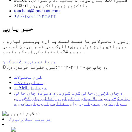
#C102 شمیره 650 بنان سړک، د بنجیانګ ولسوالۍ،
هانګزو، ژیجیانګ، چین، 310051
tonchant@tonchant.com
+۸۶-۱۵۹۰۰۹۳۲۸۳۳
خبر پاڼې
زموږ د محصولاتو یا قیمت لیست په اړه پوښتنو لپاره ،
مهرباني وکړئ خپل بریښنالیک موږ ته پریږدئ او موږ
به په 24 ساعتونو کې اړیکه ونیسو.
وړیا نمونې ترلاسه کړئ
© د چاپ حق - ۲۰۱۰-۲۰۲۳: ټول حقونه خوندي دي.
ګرم محصولات
د سایټ نقشه
د AMP موبایل
د چای کڅوړې خالي ګڼه ګوڼه
,
د ډیویډ چای خالي
چای کڅوړې
,
د پلا میش
,
د ډکولو وړ خالي چای کڅوړې
,
,
د چای کڅوړې موادو رول
,
د خالي پاڼو چای کڅوړې
برېښنالیک ولېږئ