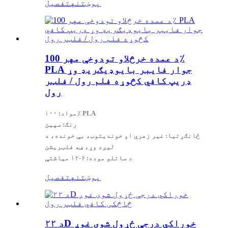
پوښتنه
تفصیل
د عمده خرڅلاو تودوخې مهر 100٪
PLA جوار فایبر بایوډیګریډ وړ
ډریپ کافي کڅوړه فلم رول / فلټر
رول
مواد: ۱۰۰٪ PLA
رنګ: سپین
ځانګړتیا: غیر زهري او خوندیتوب، بې خونده، د
لیږد وړ، ښه فلټریشن
د ساتلو موده: ۶-۱۲ میاشتې
پوښتنه
تفصیل
د ۲۲D خوراکي درجې ځړول شوی غوږ