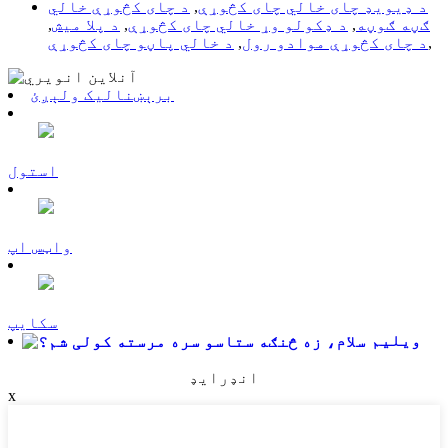
د ډیویډ چای خالي چای کڅوړې
,
د چای کڅوړې خالي
ګڼه ګوڼه
,
د ډکولو وړ خالي چای کڅوړې
,
د پلا میش
,
,
د چای کڅوړې موادو رول
,
د خالي پاڼو چای کڅوړې
برېښنالیک ولېږئ
استول
واټس اپ
سکایپ
ویلیم
انډرایډ
x