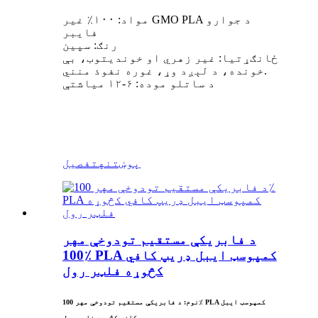
مواد: ۱۰۰٪ غیر GMO PLA د جوارو
فایبر
رنګ: سپین
ځانګړتیا: غیر زهري او خوندیتوب، بې
خونده، د لېږد وړ، غوره نفوذ منني.
د ساتلو موده: ۶-۱۲ میاشتې
پوښتنه
تفصیل
د فابریکې مستقیم تودوخې مهر
100٪ PLA کمپوسټ ایبل ډریپ کافي
کڅوړه فلټر رول
نوم: د فابریکې مستقیم تودوخې مهر 100٪ PLA کمپوسټ ایبل
ډریپ کافي کڅوړه فلټر رول