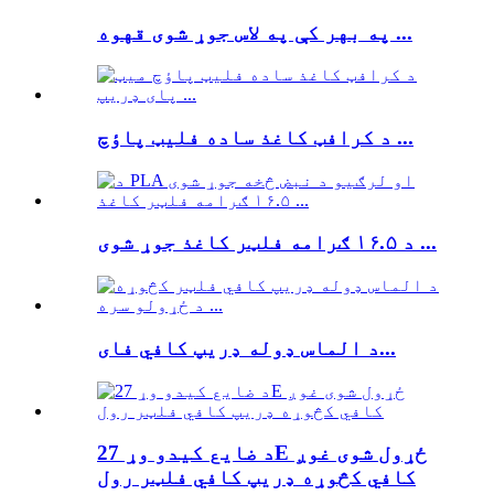
په بهر کې په لاس جوړ شوی قهوه ...
د کرافټ کاغذ ساده فلیټ پاؤچ ...
د ۱۶.۵ ګرامه فلټر کاغذ جوړ شوی ...
د الماس ډوله ډریپ کافي فای...
د ضایع کیدو وړ 27E ځړول شوی غوږ
کافي کڅوړه ډریپ کافي فلټر رول