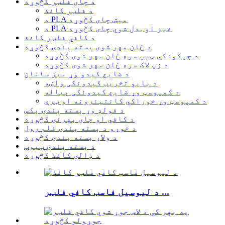
د چای فلټر کڅوړه
د فلټر کاغذ
د PLA میش چای کڅوړه
د PLA غیر اوبدل شوي چای کڅوړه
د کافي فلټر کاغذ
د ځان مهر شوی بسته بندۍ کڅوړه
د چپکونکي ټیپ سره ځان مهر شوی کڅوړه
د زپ لاک سره ځان مهر شوی کڅوړه
د ضایع کیدو وړ میز سامان
د بایو تخریب کیدونکی واښه
د کمپوسټ وړ ضایع کیدونکی پیاله
د کمپوسټ وړ خوراکي کانتینرونه او ټرې
د فولډ وړ بسته بندۍ بکس
د کافي او چای بهرنۍ کڅوړه
د خوړو د بسته بندۍ فلم رول
د ولاړ بسته بندۍ کڅوړه
د بسته بندۍ ټیوب
د ډالۍ کاغذ کڅوړه
د لیوسیل فاسټ کافي فلټر ...