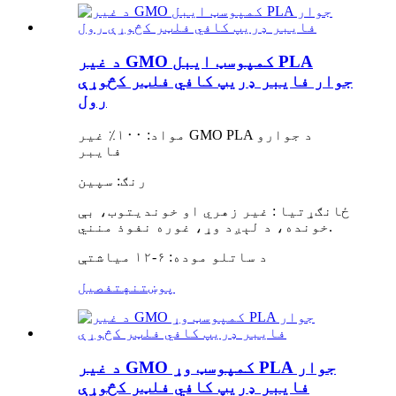
د غیر GMO کمپوسټ ایبل PLA
جوار فایبر ډریپ کافي فلټر کڅوړې
رول
مواد: ۱۰۰٪ غیر GMO PLA د جوارو
فایبر
رنګ: سپین
ځانګړتیا
:
غیر زهري او خوندیتوب، بې
، د لېږد وړ، غوره نفوذ منني.
خونده
د ساتلو موده: ۶-۱۲ میاشتې
پوښتنه
تفصیل
د غیر GMO کمپوسټ وړ PLA جوار
فایبر ډریپ کافي فلټر کڅوړې