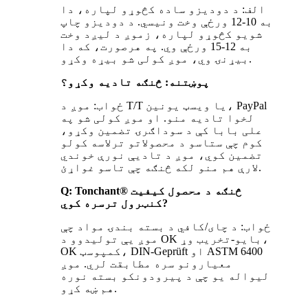
الف: د دودیزو ساده کڅوړو لپاره، دا
به 10-12 ورځې وخت ونیسي. د دودیزو چاپ
شویو کڅوړو لپاره، زموږ د لیږد وخت
به 12-15 ورځې وي. په هرصورت، که دا
بیړنۍ وي، موږ کولی شو بیړه وکړو.
پوښتنه: څنګه تادیه وکړو؟
ځواب: موږ د T/T یا ویسټ یونین، PayPal
لخوا تادیه منو. او موږ کولی شو په
علی بابا کې د سوداګرۍ تضمین وکړو،
کوم چې ستاسو د محصولاتو ترلاسه کولو
تضمین کوي، موږ د تادیې نورې خوندي
لارې هم منو لکه څنګه چې تاسو غواړئ.
Tonchant® څنګه د محصول کیفیت
Q:
?
کنټرول ترسره کوي
ځواب: د چای/کافي د بسته بندۍ مواد چې
موږ یې تولیدوو د OK بایو-تخریب وړ،
OK کمپوسټ، DIN-Geprüft او ASTM 6400
معیارونو سره مطابقت لري. موږ
لیواله یو چې د پیرودونکو بسته نوره
هم ښه کړو.