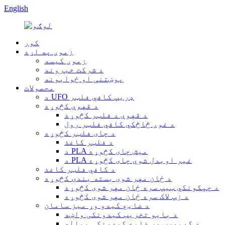
English
کور
زموږ په اړه
زموږ کیسه
د شرکت خبرونه
پوښتنې او ځوابونه
محصولات
د UFO ډریپ کافي فلټر
د قهوې کڅوړه
د قهوې د فلټر کڅوړه
د غوږ څاڅکي کافي فلټر رول
د چای فلټر کڅوړه
د فلټر کاغذ
د PLA میش چای کڅوړه
د PLA غیر اوبدل شوي چای کڅوړه
د کافي فلټر کاغذ
د ځان مهر شوی بسته بندۍ کڅوړه
د چپکونکي ټیپ سره ځان مهر شوی کڅوړه
د زپ لاک سره ځان مهر شوی کڅوړه
د ضایع کیدو وړ میز سامان
د بایو تخریب کیدونکی واښه
د کمپوسټ وړ ضایع کیدونکی پیاله