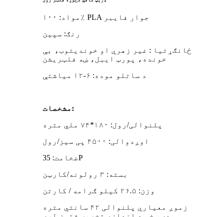
مواد: ۱۰۰٪ PLA جوار فایبر
رنګ: سپین
ځانګړتیا
:
غیر زهري او خوندیتوب، بې
خونده
، پورټ ایبل، ښه فلټریشن
د ساتلو موده: ۶-۱۲ میاشتې
مشخصات:
پلنوالی/رول: ۱۸۰*۷۴ ملي متره
اوږدوالی: ۴۵۰۰ پی سیز/رول
ضخامت: 35P
بسته: ۳ رولونه/کارټن
وزن: ۲۶.۵ کیلو ګرامه / کارتن
زموږ معیاري پلنوالی ۴۲ سانتي متره
دی، خو د اندازې تخصیص شتون لري.