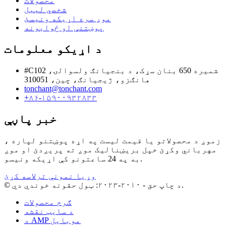
محصولات
شخصي لیبل
موږ سره اړیکه ونیسئ
پوښتنې او ځوابونه
د اړیکو معلومات
#C102 شمیره 650 بنان سړک، د بنجیانګ ولسوالۍ،
هانګزو، ژیجیانګ، چین، 310051
tonchant@tonchant.com
+۸۶-۱۵۹۰۰۹۳۲۸۳۳
خبر پاڼې
زموږ د محصولاتو یا قیمت لیست په اړه پوښتنو لپاره ،
مهرباني وکړئ خپل بریښنالیک موږ ته پریږدئ او موږ
به په 24 ساعتونو کې اړیکه ونیسو.
وړیا نمونې ترلاسه کړئ
© د چاپ حق - ۲۰۱۰-۲۰۲۳: ټول حقونه خوندي دي.
ګرم محصولات
د سایټ نقشه
د AMP موبایل