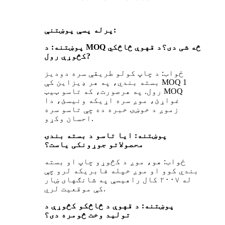
پرله پسې پوښتنې:
پوښتنه: د MOQ څه شی دی؟
د قهوې څاڅکي
?
کڅوړې رول
ځواب: د چاپ کولو طریقې سره دودیز
بسته بندي، په هر ډیزاین کې MOQ 1
رول. په هرصورت، که تاسو ټیټ MOQ
غواړئ، موږ سره اړیکه ونیسئ، دا
زموږ د خوښۍ خبره ده چې تاسو سره
احسان وکړو.
پوښتنه: ایا تاسو د بسته بندۍ
محصولاتو جوړونکی یاست؟
ځواب: هو، موږ د کڅوړو چاپ او بسته
بندي کوو او موږ خپله فابریکه لرو چې
له ۲۰۰۷ کال راهیسې په شانګهای ښار
کې موقعیت لري.
پوښتنه: د قهوې د څاڅکو کڅوړې د
تولید وخت څومره دی؟