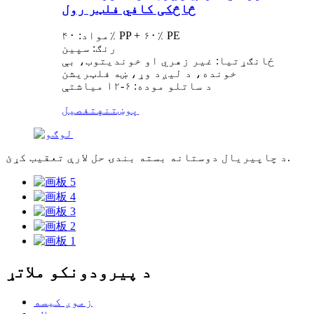
څاڅکی کافي فلټر رول
مواد: ۴۰٪ PP + ۶۰٪ PE
رنګ: سپین
ځانګړتیا: غیر زهري او خوندیتوب، بې
خونده، د لیږد وړ، ښه فلټریشن
د ساتلو موده: ۶-۱۲ میاشتې
پوښتنه
تفصیل
د چاپیریال دوستانه بسته بندۍ حل لارې تعقیب کړئ.
د پیرودونکو ملاتړ
زموږ کیسه