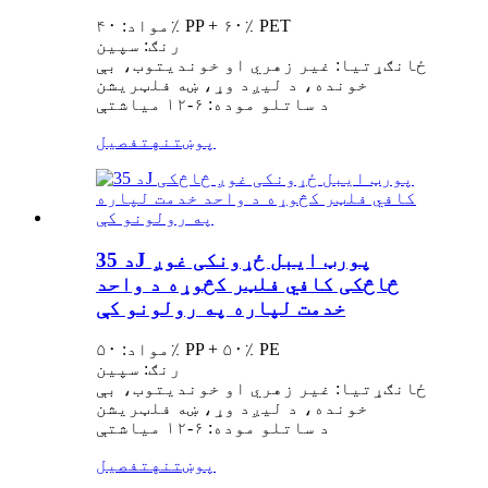
مواد: ۴۰٪ PP + ۶۰٪ PET
رنګ: سپین
ځانګړتیا: غیر زهري او خوندیتوب، بې
خونده، د لیږد وړ، ښه فلټریشن
د ساتلو موده: ۶-۱۲ میاشتې
پوښتنه
تفصیل
د 35J پورټ ایبل ځړونکی غوږ
څاڅکی کافي فلټر کڅوړه د واحد
خدمت لپاره په رولونو کې
مواد: ۵۰٪ PP + ۵۰٪ PE
رنګ: سپین
ځانګړتیا: غیر زهري او خوندیتوب، بې
خونده، د لیږد وړ، ښه فلټریشن
د ساتلو موده: ۶-۱۲ میاشتې
پوښتنه
تفصیل