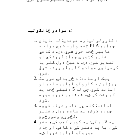
د موادو ځانګړتیا:
د کارولو لپاره خوندي: له جاپان
څخه وارد شوي مواد د PLA جوارو
فایبر څخه جوړ شوي دي. د کافي
فلټر کڅوړې جواز لرونکي او
تصدیق شوي دي. د هیڅ ډول ګلو یا
کیمیاوي موادو کارولو پرته تړل
شوي.
چټک او ساده: د ځړیدلي غوږ هک
ډیزاین د کارولو لپاره ساده او
اسانه کوي چې له 5 دقیقو څخه په
کم وخت کې ښه خوندور قهوه جوړه
کړئ.
اسانه: کله چې تاسو خپله قهوه
جوړه کړئ، په ساده ډول د فلټر
کڅوړې وغورځوئ.
په لاره کې: په کور، کمپ کې، سفر
کې، یا په دفتر کې د کافي او چای
جوړولو لپاره خورا ښه.