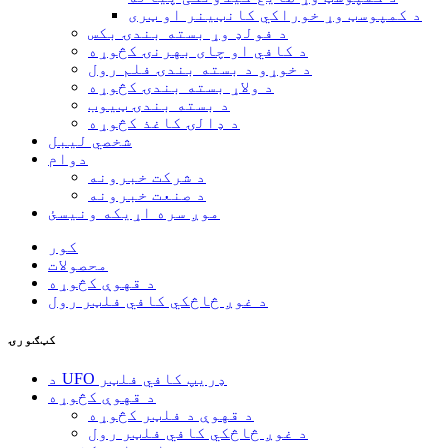
د کمپوسټ وړ خوراکي کانټینر او ټری
د فولډ وړ بسته بندۍ بکس
د کافي او چای بهرنۍ کڅوړه
د خوړو د بسته بندۍ فلم رول
د ولاړ بسته بندۍ کڅوړه
د بسته بندۍ ټیوب
د ډالۍ کاغذ کڅوړه
شخصي لیبل
دوام
د شرکت خبرونه
د صنعت خبرونه
موږ سره اړیکه ونیسئ
کور
محصولات
د قهوې کڅوړه
د غوږ څاڅکي کافي فلټر رول
کټګورۍ
د UFO ډریپ کافي فلټر
د قهوې کڅوړه
د قهوې د فلټر کڅوړه
د غوږ څاڅکي کافي فلټر رول