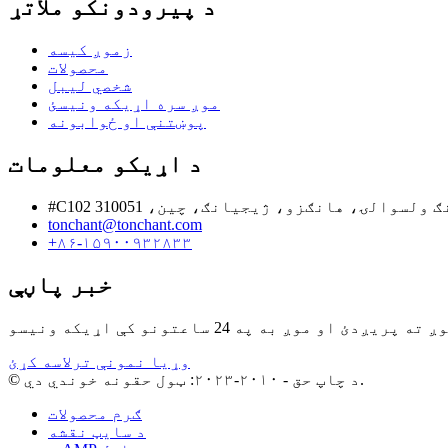
د پیرودونکو ملاتړ
زموږ کیسه
محصولات
شخصي لیبل
موږ سره اړیکه ونیسئ
پوښتنې او ځوابونه
د اړیکو معلومات
tonchant@tonchant.com
+۸۶-۱۵۹۰۰۹۳۲۸۳۳
خبر پاڼې
وړیا نمونې ترلاسه کړئ
© د چاپ حق - ۲۰۱۰-۲۰۲۳: ټول حقونه خوندي دي.
ګرم محصولات
د سایټ نقشه