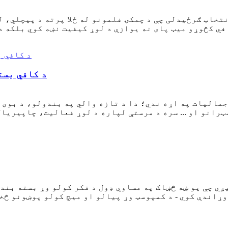
تخاب ګرځیدلی چې د چمکۍ فلمونو له ځلا پرته د پیچلي، ل
د کافي بست
جمالیات په اړه ندي؛ دا د تازه والي په بندولو، د بوی 
ي چې یو ښه څښاک په مساوي ډول د فکر کولو وړ بسته بندۍ
 وړاندې کوي - د کمپوسټ وړ پیالو او میچ کولو پوښونو څ