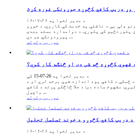
 وړ ډریپ کافي کڅوړه جوړونکی غوره کړئ
د مدیر لخوا په ۲۶-۰۷-۱۶
و ډلې یې د ناشتې په خدمت کې کاروي. د خوړو
 پلورنځیو کې پلوري. د دوامداره بسته بندۍ
پیرودونکي هم دي ...
نور یی ولوله
 قهوې کڅوړه څه شی دی او څنګه کار کوي؟
د مدیر لخوا په 26-07-15 کې
د ځمکې د کافي یوه اندازه شوې برخه لري او د
یږي. مفهوم ساده دی: د جلا څاڅکو پرته د کافي
اچول، ...
نور یی ولوله
د ډریپ کافي کڅوړو د خوند تسلسل تحلیل
د مدیر لخوا په ۲۶-۰۶-۱۶