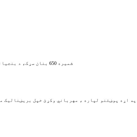
#C102 شمیره 650 بنان سړک، د بنجیانګ ولسوالۍ، هانګزو، ژیجیانګ، چین، 310051