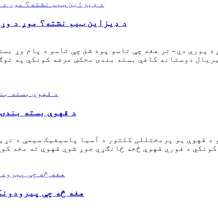
د ډیزاین ټیم نشته؟ موږ د وړ
ه پورې دي - تر هغه چې تاسو پوه شئ چې تاسو د پام وړ بس
پیریال دوستانه کافي بسته بندۍ مخکښ عرضه کونکي په توګ
د قهوې بسته بندۍ 
 د قهوې یو پرمختللی کلتور د آسیا پاسیفیک سیمې د نړی
هغه څه چې پیرودونک