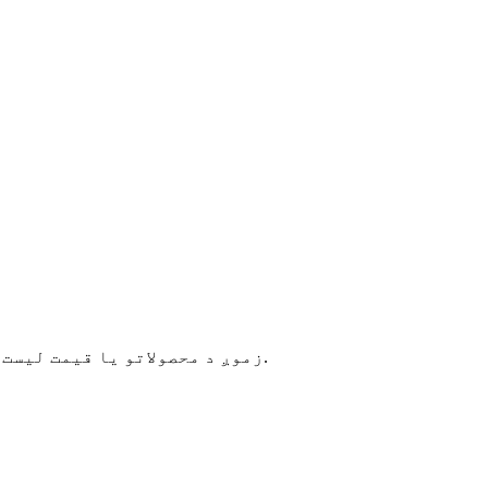
زموږ د محصولاتو یا قیمت لیست په اړه پوښتنو لپاره ، مهرباني وکړئ خپل بریښنالیک موږ ته پریږدئ او موږ به په 24 ساعتونو کې اړیکه ونیسو.