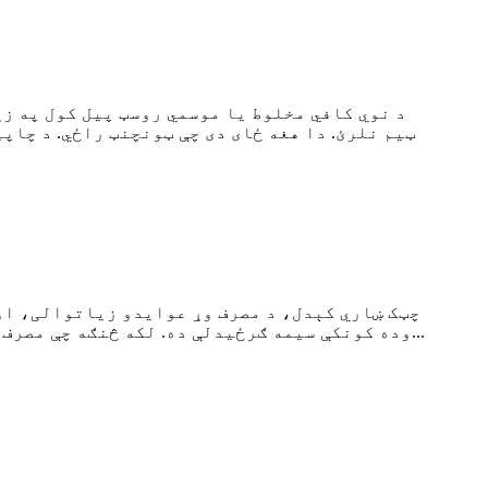
د نوي کافي مخلوط یا موسمي روسټ پیل کول په زړ
ټیم نلرئ. دا هغه ځای دی چې ټونچنټ راځي. د چا
چټک ښاري کېدل، د مصرف وړ عوایدو زیاتوالی، او
وده کونکې سیمه ګرځیدلې ده. لکه څنګه چې مصرف کونکي د فوري قهوې څخه ځانګړي جوړ شوي قهوې ته مخه کوي، د نوښتګر بسته بندۍ غوښتنه چې موجوده ده...