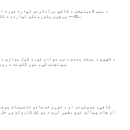
د میټ لامینیشن د کافي برانڈونو لپاره غوره ان
پرچون پلورونکو لپاره، د کافي کڅوړو میټ پای نه یوازې د لوړ کیفیت نښه کوي بلکه د لوستلو وړتیا هم لوړوي او د ګوتو نښې پټوي — cr...
د قهوې د بسته بندۍ د سم موادو غوره کول یوازې د 
ټونچنټ کې، موږ کلونه د روسټرانو او ... سره د مرستې لپاره د لوړ فعالیت، چاپیریال دوستانه موادو لړۍ بشپړولو کې تیر کړي دي.
کافې، هوټلونه او د خوړو خدماتو تاسیسات پوهیږ
او چای پیالو نوې بشپړ لړۍ د یو ځل کارولو وړ حل