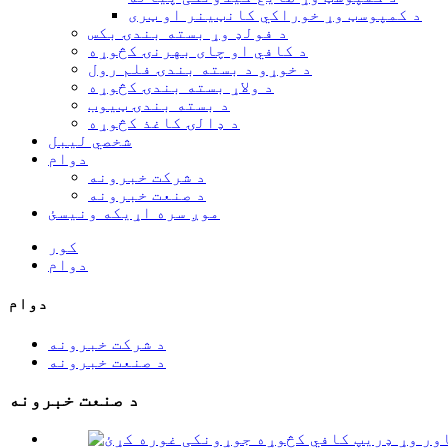
د کمپوسټ وړ خوراکي کانټینر او ټری
د فولډ وړ بسته بندۍ بکس
د کافي او چای بهرنۍ کڅوړه
د خوړو د بسته بندۍ فلم رول
د ولاړ بسته بندۍ کڅوړه
د بسته بندۍ ټیوب
د ډالۍ کاغذ کڅوړه
شخصي لیبل
دوام
د شرکت خبرونه
د صنعت خبرونه
موږ سره اړیکه ونیسئ
کور
دوام
دوام
د شرکت خبرونه
د صنعت خبرونه
د صنعت خبرونه