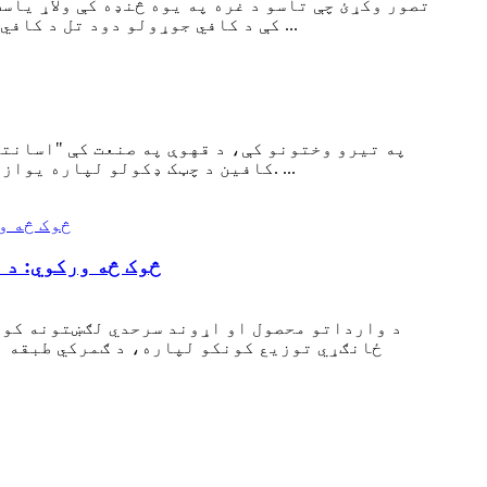
تصور وکړئ چې تاسو د غره په یوه څنډه کې ولاړ یاست 
کې د کافي جوړولو دود تل د کافي کیفیت لرونکي پیالې غوښتلو او د سختو لوژستیکي محدودیتونو سره د مقابلې ترمنځ یو نازک توازن و ...
په تیرو وختونو کې، د قهوې په صنعت کې "اسانتی
کافین د چټک ډکولو لپاره یوازینۍ انتخاب و، کوم چې ډیری وختونه د ځانګړو قهوې روسټرانو د یو کپ قهوې بازار په اړه شکمن کړي وو. ...
څوک څه ورکوي: د 
د وارداتو محصول او اړوند سرحدي لګښتونه کولی
ځانګړي توزیع کونکو لپاره، د ګمرکي طبقه بن