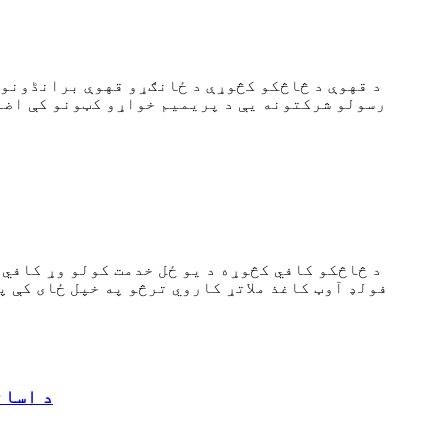
د قهوې د څاڅکو کڅوړې د ځانګړو قهوې برانڈونو 
رسولو شرکتونه یې د پریمیم خواړو کټونو کې اضا
د څاڅکو کافي کڅوړه د یو ځل خدمت کولو وړ کافي 
فولډ آوټ کاغذ ملاتړ کاروي ترڅو په خپل ځای کې پا
د اسان