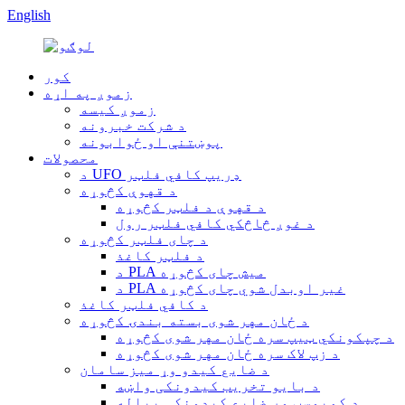
English
کور
زموږ په اړه
زموږ کیسه
د شرکت خبرونه
پوښتنې او ځوابونه
محصولات
د UFO ډریپ کافي فلټر
د قهوې کڅوړه
د قهوې د فلټر کڅوړه
د غوږ څاڅکي کافي فلټر رول
د چای فلټر کڅوړه
د فلټر کاغذ
د PLA میش چای کڅوړه
د PLA غیر اوبدل شوي چای کڅوړه
د کافي فلټر کاغذ
د ځان مهر شوی بسته بندۍ کڅوړه
د چپکونکي ټیپ سره ځان مهر شوی کڅوړه
د زپ لاک سره ځان مهر شوی کڅوړه
د ضایع کیدو وړ میز سامان
د بایو تخریب کیدونکی واښه
د کمپوسټ وړ ضایع کیدونکی پیاله