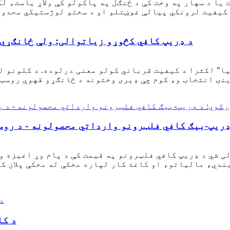
یا د سهار په وخت کې د ځنګل په پاکولو کې ولاړ یاست، لکه
د ډریپ کافي کڅوړو زیاتوالی: ولې ځانګړي 
ا" اکثرا د کیفیت قرباني کولو معنی درلوده. د کلونو ل
ډریپ-بیګ کافي فلټرونو وارداتي محصولونه - د روس
 شي د ډریپ کافي فلټرونو په قیمت کې د پام وړ اغیزه و
دي، مالیاتو، او کاغذ کار لپاره مخکې له مخکې پلان کو
د کا