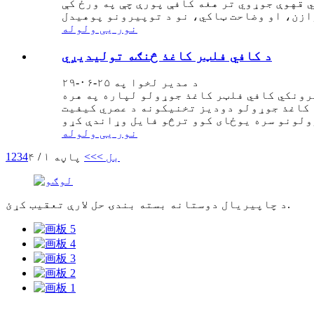
 قهوې جوړوي تر هغه کافې پورې چې په ورځ کې
نور یی ولوله
د کافي فلټر کاغذ څنګه تولیدیږي
د مدیر لخوا په ۲۵-۰۶-۲۹
لرونکي کافي فلټر کاغذ جوړولو لپاره په هره
د کاغذ جوړولو دودیز تخنیکونه د عصري کیفیت
نور یی ولوله
بل >
>>
پاڼه ۱ / ۴
4
3
2
1
د چاپیریال دوستانه بسته بندۍ حل لارې تعقیب کړئ.