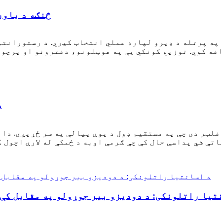
څنګه د باور
په پرتله د ډیرو لپاره عملي انتخاب کیږي. د رستورانتون
فه کوي. توزیع کونکي یې په هوټلونو، دفترونو او پرچون
د
فلټر دی چې په مستقیم ډول د یوې پیالې په سر ځړیږي. دا 
تې شي پداسې حال کې چې ګرمې اوبه د ځمکې له لارې اچول ک
تیا راتلونکی: د دودیزو بیر جوړولو په مقابل کې 