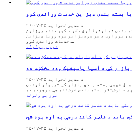
یا بسته بندۍ ډیزاین خدمات وړاندې کوو
د مدیر لخوا په ۲۵-۰۷-۲۶
ته بندۍ ته اړتیا لرئ مګر د کور دننه ډیزاین
ه، موږ اوس د هر دودیز امر سره وړیا ډیزاین
خدمات وړاندې کوو....
نور یی ولوله
بازار کې د آسیا پاسیفیک وده مخکښه ده
د مدیر لخوا په ۲۵-۰۷-۲۵
وال قهوې بسته بندۍ بازار کې ترټولو ګړندۍ
نور یی ولوله
ي باید د فلټر کاغذ درجې په اړه پوه شي
د مدیر لخوا په ۲۵-۰۷-۲۵