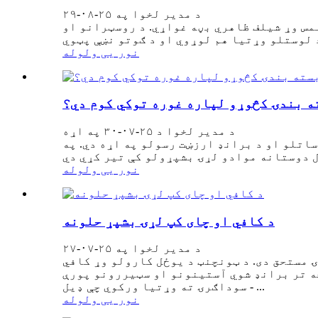
د مدیر لخوا په ۲۵-۰۸-۲۹
مس وړ شیلف ظاهري بڼه غواړي. د روسټرانو او
نور یی ولوله
ه بندۍ کڅوړو لپاره غوره توکي کوم دي؟
د مدیر لخوا د ۲۵-۰۷-۳۰ په اړه
ساتلو او د برانډ ارزښت رسولو په اړه دي. په
نور یی ولوله
د کافي او چای کپ لړۍ بشپړ حلونه
د مدیر لخوا په ۲۵-۰۷-۲۷
 مستحق دی. د ټونچنټ د یوځل کارولو وړ کافي
خه تر برانډ شوي آستینونو او سټیررونو پورې
- سوداګرۍ ته وړتیا ورکوي چې ډیل ...
نور یی ولوله