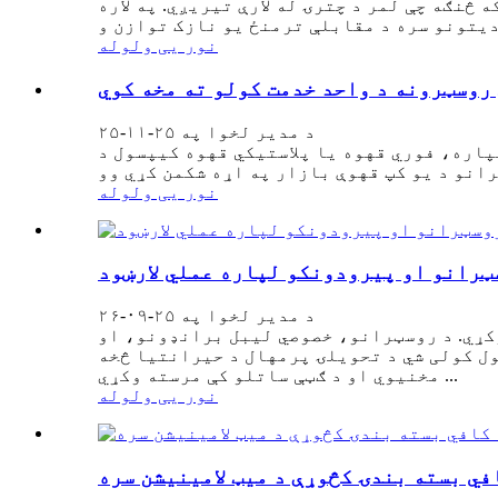
 څنګه چې لمر د چترۍ له لارې تیریږي. په لاره
نور یی ولوله
روسټرونه د واحد خدمت کولو ته مخه کوي
د مدیر لخوا په ۲۵-۱۱-۲۵
پاره، فوري قهوه یا پلاستيکي قهوه کیپسول د
نور یی ولوله
ټرانو او پیرودونکو لپاره عملي لارښود
د مدیر لخوا په ۲۵-۰۹-۲۶
کړي. د روسټرانو، خصوصي لیبل برانډونو، او
ل کولی شي د تحویلۍ پرمهال د حیرانتیا څخه
مخنیوي او د ګټې ساتلو کې مرسته وکړي ...
نور یی ولوله
في بسته بندۍ کڅوړې د میټ لامینیشن سره