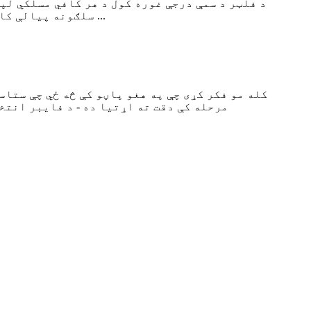
د فلټر د سمې درجې غوره کول د هر کافي مسلکي لپ
سلګونه پیالې کافي وړاندې کوي. د فلټر درجه د جریان کچه، د استخراج توازن، او وضاحت ټاکي، نو د توپیرونو پوهیدل ...
کله مو فکر کړی چې په هغو پاڼو کې څه ځي چې ستا
مرحله کې دقت ته اړتیا ده - د فایبر انت