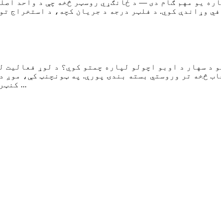
اره یو مهم ګام دی — د ځانګړي روسټر څخه چې د واحد اصلي
سو د سهار د اوبو اچولو لپاره چمتو کوي؟ د لوړ فعالیت 
خاب څخه تر وروستي بسته بندۍ پورې. په ټونچنټ کې، موږ 
کنټرولونو سره یوځای کوو ترڅو فایل وړاندې کړو ...