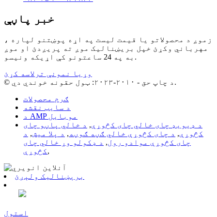
خبر پاڼې
زموږ د محصولاتو یا قیمت لیست په اړه پوښتنو لپاره ،
مهرباني وکړئ خپل بریښنالیک موږ ته پریږدئ او موږ
به په 24 ساعتونو کې اړیکه ونیسو.
وړیا نمونې ترلاسه کړئ
© د چاپ حق - ۲۰۱۰-۲۰۲۳: ټول حقونه خوندي دي.
ګرم محصولات
د سایټ نقشه
د AMP موبایل
د ډیویډ چای خالي چای کڅوړې
,
د خالي پاڼو چای
کڅوړې
,
د چای کڅوړې خالي ګڼه ګوڼه
,
د پلا میش
,
د
چای کڅوړې موادو رول
,
د ډکولو وړ خالي چای
,
کڅوړې
برېښنالیک ولېږئ
استول