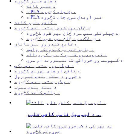
د چای فلټر کڅوړه
د فلټر کاغذ
د PLA میش چای کڅوړه
د PLA غیر اوبدل شوي چای کڅوړه
د کافي فلټر کاغذ
د ځان مهر شوی بسته بندۍ کڅوړه
د چپکونکي ټیپ سره ځان مهر شوی کڅوړه
د زپ لاک سره ځان مهر شوی کڅوړه
د ضایع کیدو وړ میز سامان
د بایو تخریب کیدونکی واښه
د کمپوسټ وړ ضایع کیدونکی پیاله
د کمپوسټ وړ خوراکي کانتینرونه او ټرې
د فولډ وړ بسته بندۍ بکس
د کافي او چای بهرنۍ کڅوړه
د خوړو د بسته بندۍ فلم رول
د ولاړ بسته بندۍ کڅوړه
د بسته بندۍ ټیوب
د ډالۍ کاغذ کڅوړه
د لیوسیل فاسټ کافي فلټر ...