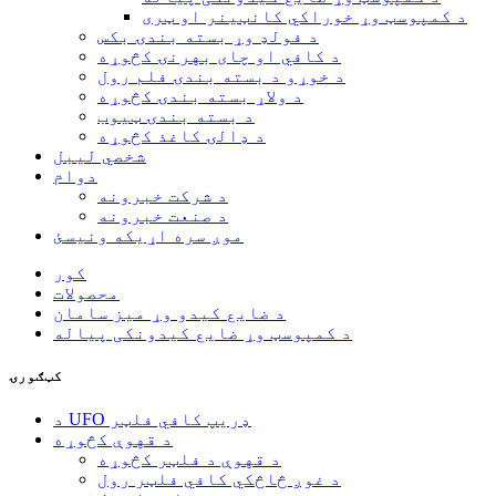
د کمپوسټ وړ خوراکي کانټینر او ټری
د فولډ وړ بسته بندۍ بکس
د کافي او چای بهرنۍ کڅوړه
د خوړو د بسته بندۍ فلم رول
د ولاړ بسته بندۍ کڅوړه
د بسته بندۍ ټیوب
د ډالۍ کاغذ کڅوړه
شخصي لیبل
دوام
د شرکت خبرونه
د صنعت خبرونه
موږ سره اړیکه ونیسئ
کور
محصولات
د ضایع کیدو وړ میز سامان
د کمپوسټ وړ ضایع کیدونکی پیاله
کټګورۍ
د UFO ډریپ کافي فلټر
د قهوې کڅوړه
د قهوې د فلټر کڅوړه
د غوږ څاڅکي کافي فلټر رول