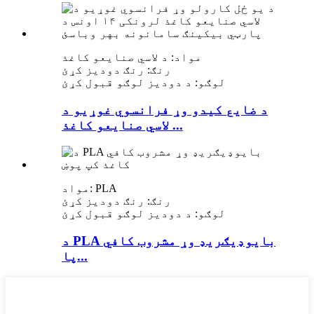
مواد: د لاسي صنایعو کاغذ
رنګ: رنګ دودیز کړئ
لوګو: د دودیز لوګو قبول کړئ
د ضایع کیدو وړ فرانسوي غوړیو د
لاسي صنایعو کاغذ ...
مواد: PLA
رنګ: رنګ دودیز کړئ
لوګو: د دودیز لوګو قبول کړئ
د PLA بایوډیګریډ وړ مشروب کافي
پا...