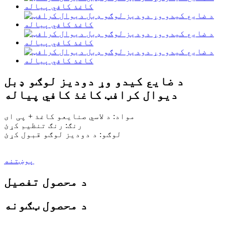
د ضایع کیدو وړ دودیز لوګو ډبل
دیوال کرافټ کاغذ کافي پیاله
مواد: د لاسي صنایعو کاغذ + پی ای
رنګ: رنګ تنظیم کړئ
لوګو: د دودیز لوګو قبول کړئ
پوښتنه
د محصول تفصیل
د محصول ټګونه