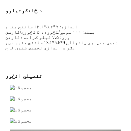
د ځانګړتیاوو
اندازه: ۹*۵.۶*۱۳.۱ سانتي متره
بسته: ۱۰۰ ټوټې/کڅوړه، ۵ کڅوړې/کارټن
وزن: ۷.۵ کیلو ګرامه / کارتن
زموږ معیاري پلنوالی 9*5.6*13.1 سانتي متره دی،
مګر د اندازې تخصیص شتون لري.
تفصیلي انځور