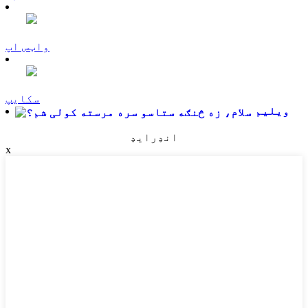
واټس اپ
سکایپ
ویلیم
انډرایډ
x