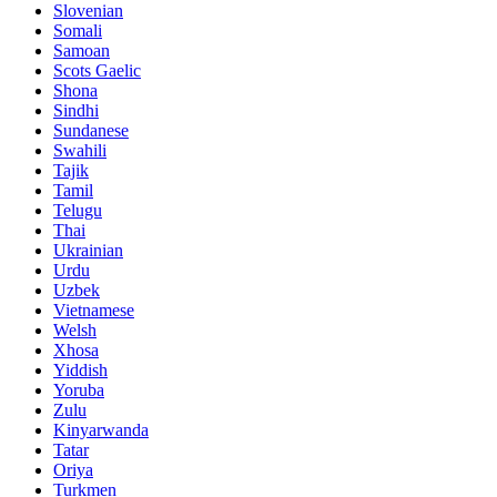
Slovenian
Somali
Samoan
Scots Gaelic
Shona
Sindhi
Sundanese
Swahili
Tajik
Tamil
Telugu
Thai
Ukrainian
Urdu
Uzbek
Vietnamese
Welsh
Xhosa
Yiddish
Yoruba
Zulu
Kinyarwanda
Tatar
Oriya
Turkmen