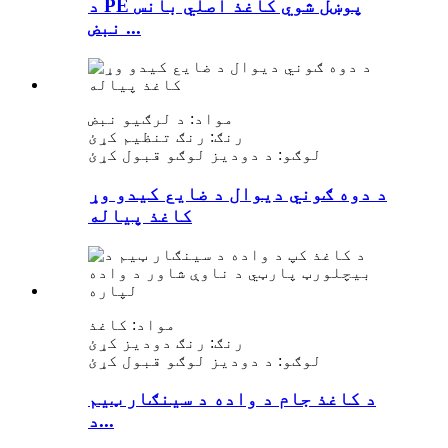
د PE پوښل شوي کاغذ اصلي بانس
نبض ...
مواد: د لرګیو نبض
رنګ: رنګ تنظیم کړئ
لوګو: د دودیز لوګو قبول کړئ
د دوه ګوني دیوال د ضایع کیدو وړ
کاغذ پیاله
مواد: کاغذ
رنګ: رنګ دودیز کړئ
لوګو: د دودیز لوګو قبول کړئ
د کاغذ جام د واده د سينګار ټیم
د...