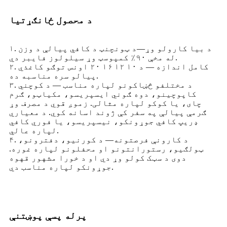
د محصول ځانګړتیا
۱. د بیا کارولو وړ—د ټونچنټ د کافي پیالې د وزن
له مخې ۹۰٪ کمپوسټ وړ سیلولوز فایبر دي.
۲. کامل اندازه — د ۱۰ ۱۲ ۱۶ ۲۰ اونس توګو کاغذي
پیالو سره مناسبه ده.
۳. د مختلفو څښاکونو لپاره مناسب — د کوچني
کاپوچینو، دوه ګوني ایسپریسو، مکیاټو، ګرم
چای، یا کوکو لپاره مثالی. زموږ قوي د مصرف وړ
ګرمې پیالې په سفر کې ژوند اسانه کوي. د معیاري
ډریپ کافي جوړونکو، نیسپریسو، یا فوري کافي
لپاره عالي.
۴. د کارونې فرصتونه— د کورنیو، دفترونو،
ټولګیو، رستورانتونو او محفلونو لپاره غوره.
دوی د سټک کولو وړ دي او د خورا مشهور قهوه
جوړونکو لپاره مناسب دي.
پرله پسې پوښتنې