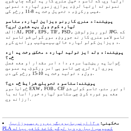
اړتیا وي. که تاسو د خپل هنري کار په توګه چاپ شوي
نمونو ته اړتیا لرئ، یوازې زموږ لپاره د نمونې
فیس ورکړئ، د تحویل وخت په 8-11 ورځو کې.
پوښتنه: د هنري کارونو ډیزاین لپاره، ستاسو
لپاره کوم ډول بڼه شتون لري؟
الف: AI، PDF، EPS، TIF، PSD، لوړ ریزولوشن JPG. که
تاسو لاهم هنري کار نه جوړوئ، موږ کولی شو تاسو ته
د ډیزاین کولو لپاره خالي ټیمپلیټ وړاندې کړو.
پوښتنه: د ډله ایز تولید لپاره د مخکښ وخت په اړه
څه؟
ځواب: په ریښتیا سره، دا د امر مقدار او هغه فصل
پورې اړه لري چې تاسو یې امر ورکوئ. په عمومي
ډول، د تولید وخت په 10-15 ورځو کې دی.
پوښتنه: ستاسو د تحویلي شرایط څه دي؟
ځواب: موږ EXW، FOB، CIF او نور منو. تاسو کولی شئ
هغه یو غوره کړئ چې ستاسو لپاره خورا اسانه یا
ارزانه وي.
مخکینی:
د ۱۲ اونس بایوډیګریډ وړ ډیسپوزایبل
PLA کمپوسټ ایبل دودیز لوګو کاغذ کافي پیاله