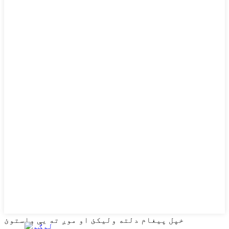
خپل پیغام دلته ولیکئ او موږ ته یې واستوئ