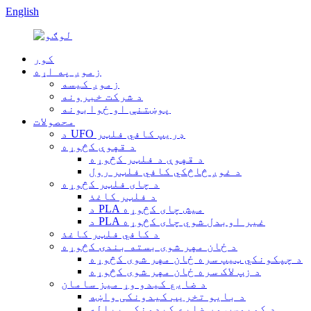
English
کور
زموږ په اړه
زموږ کیسه
د شرکت خبرونه
پوښتنې او ځوابونه
محصولات
د UFO ډریپ کافي فلټر
د قهوې کڅوړه
د قهوې د فلټر کڅوړه
د غوږ څاڅکي کافي فلټر رول
د چای فلټر کڅوړه
د فلټر کاغذ
د PLA میش چای کڅوړه
د PLA غیر اوبدل شوي چای کڅوړه
د کافي فلټر کاغذ
د ځان مهر شوی بسته بندۍ کڅوړه
د چپکونکي ټیپ سره ځان مهر شوی کڅوړه
د زپ لاک سره ځان مهر شوی کڅوړه
د ضایع کیدو وړ میز سامان
د بایو تخریب کیدونکی واښه
د کمپوسټ وړ ضایع کیدونکی پیاله