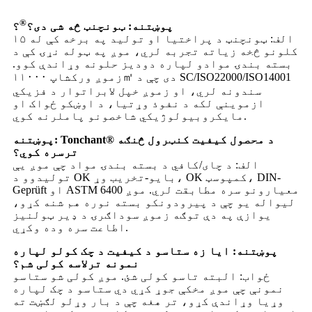
®
پوښتنه: ټونچنټ څه شی دی؟
؟
الف: ټونچنټ د پراختیا او تولید په برخه کې له ۱۵
کلونو څخه زیاته تجربه لري، موږ په ټوله نړۍ کې د
بسته بندۍ موادو لپاره دودیز حلونه وړاندې کوو.
زموږ ورکشاپ ۱۱۰۰۰㎡ دی چې د SC/ISO22000/ISO14001
سندونه لري، او زموږ خپل لابراتوار د فزیکي
ازموینې لکه د نفوذ وړتیا، د اوښکو ځواک او
مایکروبیولوژیکي شاخصونو پاملرنه کوي.
پوښتنه: Tonchant® د محصول کیفیت کنټرول څنګه
ترسره کوي؟
الف: د چای/کافي د بسته بندۍ مواد چې موږ یې
تولیدوو د OK بایو-تخریب وړ، OK کمپوسټ، DIN-
Geprüft او ASTM 6400 معیارونو سره مطابقت لري. موږ
لیواله یو چې د پیرودونکو بسته نوره هم شنه کړو،
یوازې په دې توګه زموږ سوداګرۍ د ډیر ټولنیز
اطاعت سره وده وکړي.
پوښتنه: ایا زه ستاسو د کیفیت د چک کولو لپاره
نمونه ترلاسه کولی شم؟
ځواب: البته تاسو کولی شئ. موږ کولی شو ستاسو
نمونې چې موږ مخکې جوړ کړي دي ستاسو د چک لپاره
وړیا وړاندې کړو، تر هغه چې د بار وړلو لګښت ته