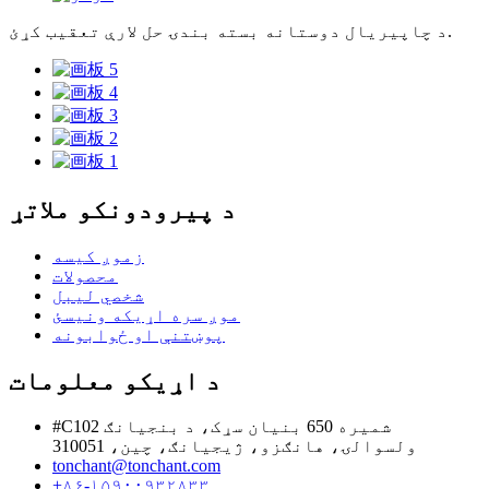
د چاپیریال دوستانه بسته بندۍ حل لارې تعقیب کړئ.
د پیرودونکو ملاتړ
زموږ کیسه
محصولات
شخصي لیبل
موږ سره اړیکه ونیسئ
پوښتنې او ځوابونه
د اړیکو معلومات
#C102 شمیره 650 بنیان سړک، د بنجیانګ
ولسوالۍ، هانګزو، ژیجیانګ، چین، 310051
tonchant@tonchant.com
+۸۶-۱۵۹۰۰۹۳۲۸۳۳