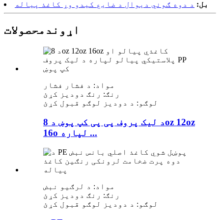
بل:
د دوه ګوني دیوال د ضایع کیدو وړ کاغذ پیاله
اړوند
محصولات
مواد: د فشار فشار
رنګ: رنګ دودیز کړئ
لوګو: د دودیز لوګو قبول کړئ
د لیک پروف پی پی کپ پوښ د 8oz 12oz
16o لپاره ...
مواد: د لرګیو نبض
رنګ: رنګ دودیز کړئ
لوګو: د دودیز لوګو قبول کړئ