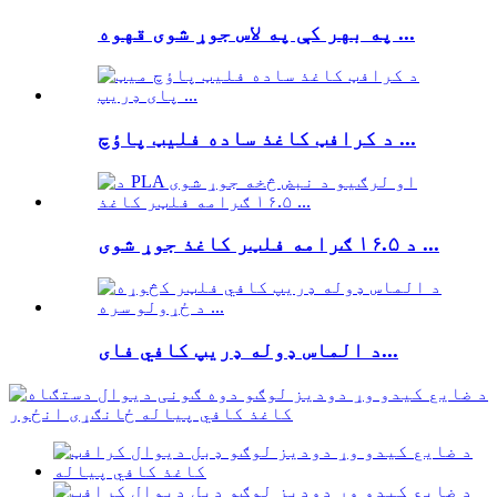
په بهر کې په لاس جوړ شوی قهوه ...
د کرافټ کاغذ ساده فلیټ پاؤچ ...
د ۱۶.۵ ګرامه فلټر کاغذ جوړ شوی ...
د الماس ډوله ډریپ کافي فای...